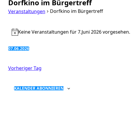
Dorfkino im Bürgertreff
Dorfkino im Bürgertreff
Veranstaltungen
Veranstaltungen
für
Keine Veranstaltungen für 7.Juni 2026 vorgesehen.
Hinweis
7.Juni
2026
07.06.2026
Datum
wählen.
Vorheriger Tag
KALENDER ABONNIEREN