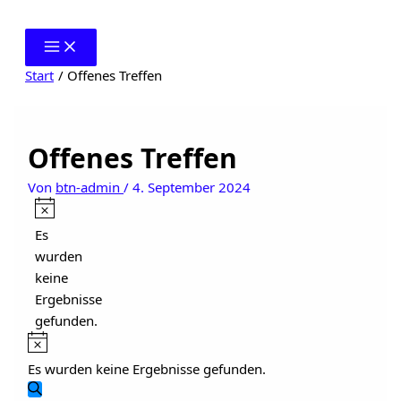
Zum
Inhalt
springen
Start
Offenes Treffen
Offenes Treffen
Von
btn-admin
/
4. September 2024
Veranstaltungen
Hinweis
Es
wurden
keine
Ergebnisse
gefunden.
Hinweis
Es wurden keine Ergebnisse gefunden.
Veranstaltungen