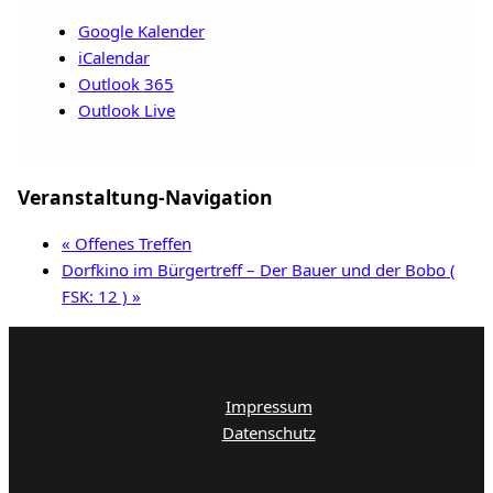
Google Kalender
iCalendar
Outlook 365
Outlook Live
Veranstaltung-Navigation
«
Offenes Treffen
Dorfkino im Bürgertreff – Der Bauer und der Bobo (
FSK: 12 )
»
Impressum
Datenschutz