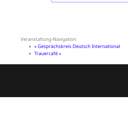
Veranstaltung-Navigation
«
Gesprächskreis Deutsch International
Trauercafé
»