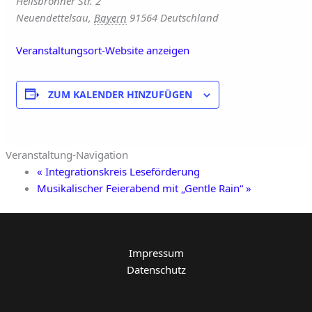
Heilsbronner Str. 2
Neuendettelsau
,
Bayern
91564
Deutschland
Veranstaltungsort-Website anzeigen
ZUM KALENDER HINZUFÜGEN
Veranstaltung-Navigation
«
Integrationskreis Leseförderung
Musikalischer Feierabend mit „Gentle Rain“
»
Impressum
Datenschutz