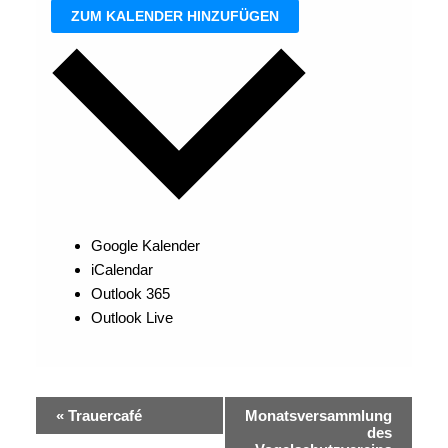
ZUM KALENDER HINZUFÜGEN
Google Kalender
iCalendar
Outlook 365
Outlook Live
Veranstaltung-
«
Trauercafé
Monatsversammlung
Navigation
des