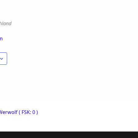
hland
en
erwolf ( FSK: 0 )