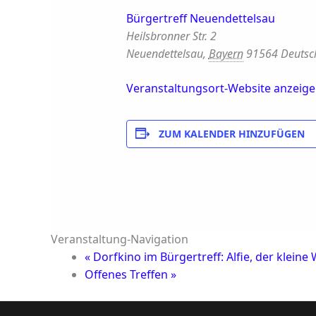
Bürgertreff Neuendettelsau
Heilsbronner Str. 2
Neuendettelsau
,
Bayern
91564
Deutsc
Veranstaltungsort-Website anzeig
ZUM KALENDER HINZUFÜGEN
Veranstaltung-Navigation
«
Dorfkino im Bürgertreff: Alfie, der kleine W
Offenes Treffen
»