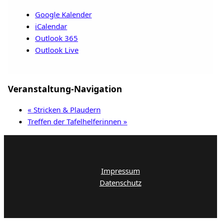
Google Kalender
iCalendar
Outlook 365
Outlook Live
Veranstaltung-Navigation
«
Stricken & Plaudern
Treffen der Tafelhelferinnen
»
Impressum
Datenschutz