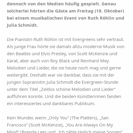
dennoch von den Medien häufig gespielt. Genau
solcherlei hörten die Gäste am Freitag (18. Oktober)
bei einem musikalischen Event von Ruth Röhlin und
Julia Schmidt.
Die Pianistin Ruth Röhlin ist mit Evergreens sehr vertraut.
Als junge Frau hörte sie damals allzu moderne Musik von
den Beatles und Elvis Presley, von Scott McKenzie und
Karat, aber auch von Roy Black und Reinhard Mey.
Melodien und Lieder, die sie heute noch mag und gerne
weitergibt. Deshalb war sie dankbar, dass sie mit der
jungen Sopranistin Julia Schmidt die Evergreen-Stunde
unter dem Titel „Zeitlos schöne Melodien und Lieder“
aufführen konnte. Und die beiden Künstlerinnen fanden
ein interessiertes und dankbares Publikum.
Kein Wunder, wenn „Only You“ (The Platters), „San
Francisco“ (Scott McKenzie), „You Are Always On My
Mind“ (Brenda Lee) und „Ich zähle täglich meine Sorgen“