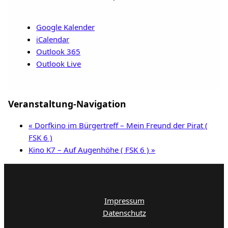
Google Kalender
iCalendar
Outlook 365
Outlook Live
Veranstaltung-Navigation
«
Dorfkino im Bürgertreff – Mein Freund der Pirat (
FSK 6 )
Kino K7 – Auf Augenhöhe ( FSK 6 )
»
Impressum
Datenschutz