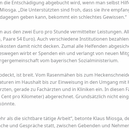
 die Entschädigung abgebucht wird, wenn man selbst Hilf
s Miosga. „Die Unterstützten sind froh, dass sie ihre empf
 dagegen geben kann, bekommt ein schlechtes Gewissen.“
ein aus den zwei Euro pro Stunde vermittelter Leistungen. All
, Paare 54 Euro). Auch verschiedene Institutionen bezahlen
Unkosten damit nicht decken. Zumal alle Helfenden abgesic
eswegen wirbt er Spenden ein und verlangt von neuen Mit
ürgergemeinschaft vom bayerischen Sozialministerium.
deckt, ist breit. Vom Rasenmähen bis zum Heckenschneide
raturen im Haushalt bis zur Einweisung in den Umgang mit
en, gerade zu Fachärzten und in Kliniken ein. In diesen F
 Cent pro Kilometer) abgerechnet. Grundsätzlich nicht ein
könnte.
ehr als die sichtbare tätige Arbeit“, betonte Klaus Miosga, d
prache und Gespräche statt, zwischen Gebenden und Nehme