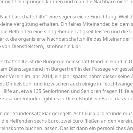
er nicht einspringen können und man die Nachbarn nicht 
te Nachbarschaftshilfe“ eine segensreiche Einrichtung. Weil
e kleine Vergütung erhalten. Ein faires Miteinander, bei d
e Helfenden eine sinngebende Tätigkeit leisten und die U
t die organisierte Nachbarschaftshilfe das Miteinander in
e von Dienstleistern, ist ohnehin klar.
arschaftshilfe ist die Bürgergemeinschaft Hand-in-Hand in 
 am Dienstagabend im Bürgertreff in der Passage vorgestell
r Verein im Jahr 2014, ein Jahr später nahm dieser seine A
reis Dinkelsbühl und inzwischen auch einige in Feuchtwan
e Hilfe an, etwa 135 Seniorinnen und Senioren fragen Hilfe 
zusammenfinden, gibt es in Dinkelsbühl ein Büro, das von 
ern der Stundensatz klar geregelt. Acht Euro pro Stunde mu
die Helfenden sechs Euro, zwei Euro fließen an den Verein
reinskonto buchen lassen. Das ist dann ein persönliches 